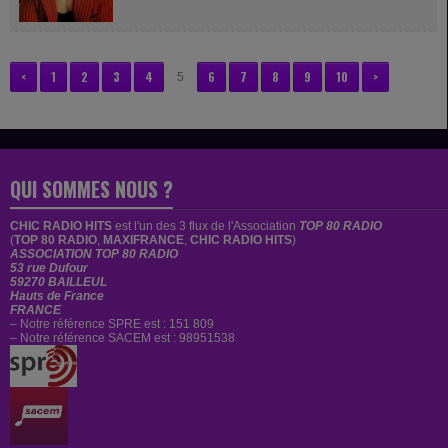
<
1
2
3
4
6
7
8
9
10
>
5
QUI SOMMES NOUS ?
CHIC RADIO HITS
est
l'un des 3 flux de l'Association
TOP 80 RADIO
(
TOP 80 RADIO
,
MAXIFRANCE
,
CHIC RADIO HITS
)
ASSOCIATION TOP 80 RADIO
53 rue Dufour
59270 BAILLEUL
Hauts de France
FRANCE
– Notre référence SPRE est : 151 809
– Notre référence SACEM est : 98951538