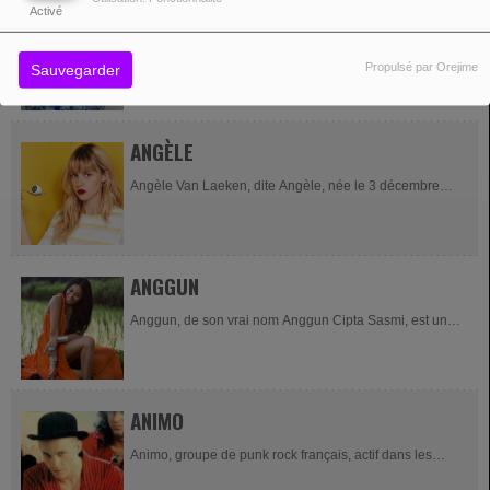
ANEKA
Activé
Aneka, de son vrai nom Mary Sandeman, est une
Propulsé par Orejime
Sauvegarder
chanteuse britannique, née le 20 novembre 1947 en
Écosse. Elle est principalement connue pour son tube
Japanese Boy,...
ANGÈLE
Angèle Van Laeken, dite Angèle, née le 3 décembre
1995 à Uccle (Bruxelles-Capitale), est une auteure-
compositrice-interprète, musicienne,...
ANGGUN
Anggun, de son vrai nom Anggun Cipta Sasmi, est une
chanteuse française d'origine indonésienne, née le 29
avril 1974 à Jakarta. Elle obtient son...
ANIMO
Animo, groupe de punk rock français, actif dans les
années 1980 ; Source : Wikipedia