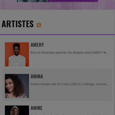
ARTISTES
AMERY
Born to Rwandan parents, the Belgian artist AMERY fell
in love with music while discovering Michael Jackson’s
Billie Jean video on MTV. His grandma then got the idea
to gift...
AMINA
Amina Annabi née le 5 mars 1962 à Carthage, est une
chanteuse et actrice tunisienne connue en France sous
son nom de scène, Amina. Née d'un...
AMINE