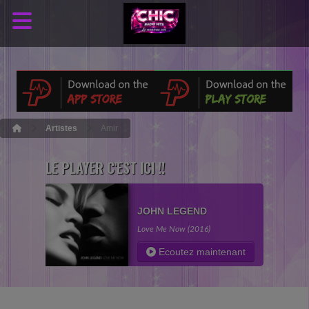
Artistes
Amir
LE PLAYER C'EST ICI !!
JOHN LEGEND
Love Me Now (2016)
Ecoutez maintenant