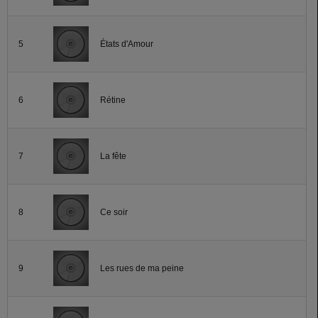
5
États d'Amour
6
Rétine
7
La fête
8
Ce soir
9
Les rues de ma peine