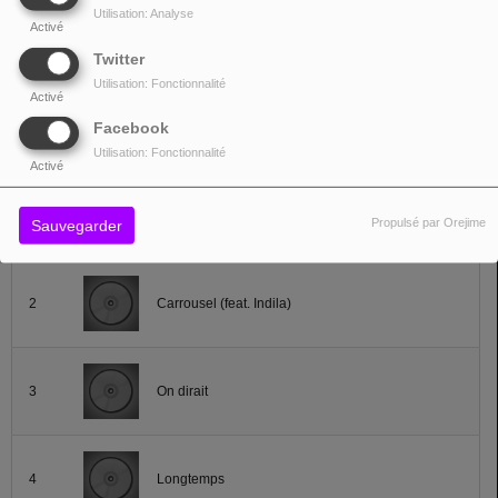
années plus tard, des troubles de l'attention et de l'hyperactivité
.
Utilisation: Analyse
Activé
Twitter
Lire la suite
Utilisation: Fonctionnalité
Activé
Facebook
TOP TITRES
Utilisation: Fonctionnalité
Activé
1
J'ai cherché
Propulsé par Orejime
Sauvegarder
2
Carrousel (feat. Indila)
3
On dirait
4
Longtemps