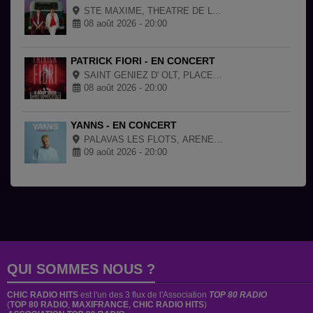
STE MAXIME, THEATRE DE LA MER
08 août 2026 - 20:00
PATRICK FIORI - EN CONCERT
SAINT GENIEZ D' OLT, PLACE DE LA MAIRIE
08 août 2026 - 20:00
YANNS - EN CONCERT
PALAVAS LES FLOTS, ARENES DE PALAVAS
09 août 2026 - 20:00
QUI SOMMES NOUS ?
CHIC RADIO HITS
est
l'un des 3 flux de l'Association
TOP 80 RADIO
(
TOP 80 RADIO
,
MAXIFRANCE
,
CHIC RADIO HITS
)