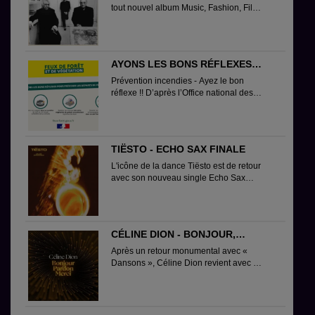
tout nouvel album Music, Fashion, Film,
porté par le single phare « Camera...
AYONS LES BONS RÉFLEXES
FACE AUX FEUX DE FORÊT ET DE
Prévention incendies - Ayez le bon
VÉGÉTATION !
réflexe !! D’après l’Office national des
forêts (ONF), on...
TIËSTO - ECHO SAX FINALE
L'icône de la dance Tiësto est de retour
avec son nouveau single Echo Sax
Finale, une collaboration événement
avec...
CÉLINE DION - BONJOUR,
PARDON, MERCI
Après un retour monumental avec «
Dansons », Céline Dion revient avec un
nouvel extrait, « Bonjour, Pardon,...