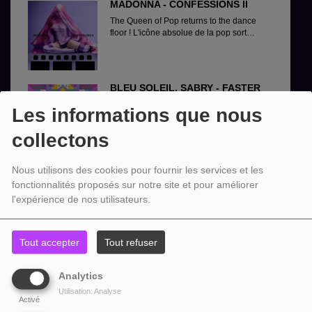
MADONNA - CONFESSIONS II
The Queen of Pop returns to the dance
floor ! L'icône absolue de la pop sort
aujourd'hui son 15e album studio,
Confessions...
BLEU SOLEIL, SABRY - FASTER
Après la sortie du clip "Confluence"
Les informations que nous
avec la chanteuse Cleo, Bleu Soleil est
de retour avec un nouveau single
collectons
"Faster" en...
Nous utilisons des cookies pour fournir les services et les
fonctionnalités proposés sur notre site et pour améliorer
l'expérience de nos utilisateurs.
NOUVEAUTÉS
Tout accepter
Tout refuser
Analytics
Utilisation: Analyse
Activé