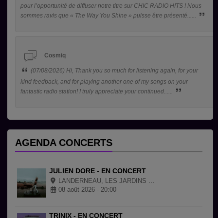
pour l’opportunité de diffuser notre titre sur CHIC RADIO HITS ! Nous
sommes ravis que « The Way You Shine » puisse être présenté......
Cosmiq
(07/08/2026) Hi, Thank you so much for listening again, for your
kind feedback, and for playing another one of my songs on your
fantastic radio station! I truly appreciate your continued......
AGENDA CONCERTS
JULIEN DORE - EN CONCERT
LANDERNEAU, LES JARDINS DE LA PALUD
08 août 2026 - 20:00
TRINIX - EN CONCERT