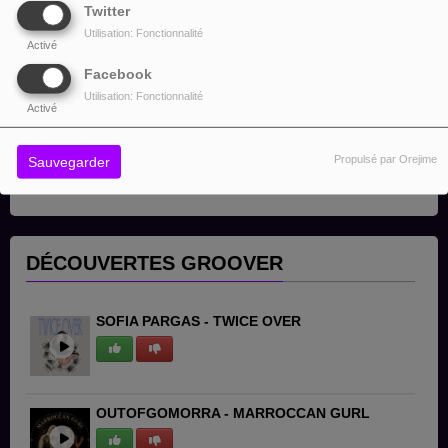
Twitter
Utilisation: Fonctionnalité
Activé
Facebook
Utilisation: Fonctionnalité
Activé
Propulsé par Orejime
Sauvegarder
DÉCOUVERTES GROOVER
SOFIA PARGAS - TWICE OVER
OUTOFGOMORRA - MARROCCAN GURL