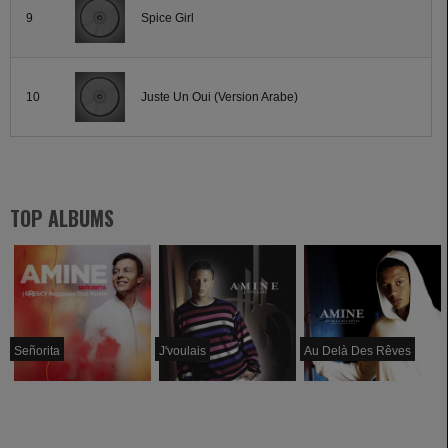
9
Spice Girl
10
Juste Un Oui (Version Arabe)
TOP ALBUMS
Señorita
J'voulais
Au Delà Des Rêves