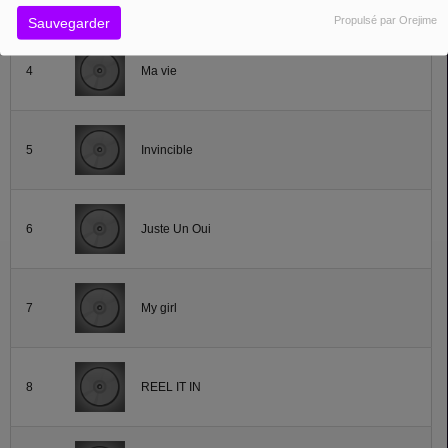
Propulsé par Orejime
Sauvegarder
4
Ma vie
5
Invincible
6
Juste Un Oui
7
My girl
8
REEL IT IN