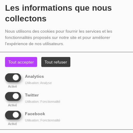
Amine est un chanteur franco-marocain de rai et de r'n'b né a casablanca au
Les informations que nous
maroc.
collectons
Nous utilisons des cookies pour fournir les services et les
Source
fonctionnalités proposés sur notre site et pour améliorer
l'expérience de nos utilisateurs.
Tout accepter
Tout refuser
TOP TITRES
Analytics
Utilisation: Analyse
1
Señorita
Activé
Twitter
Utilisation: Fonctionnalité
Activé
2
J'voulais
Facebook
Utilisation: Fonctionnalité
Activé
3
Caroline