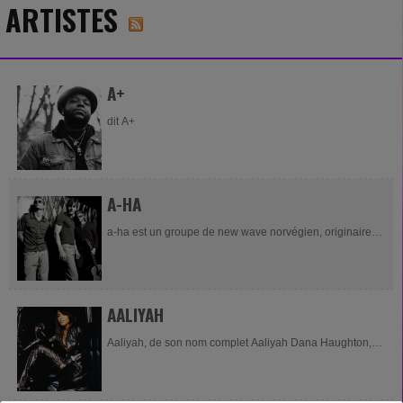
ARTISTES
A+
dit A+
A-HA
a-ha est un groupe de new wave norvégien, originaire
d'Oslo. Initialement formé en 1982, et séparé en 2010, a-
ha se reforme en 2015 pour la sortie...
AALIYAH
Aaliyah, de son nom complet Aaliyah Dana Haughton,
née le 16 janvier 1979 à New York, dans l'État de New
York, aux États-Unis, et morte le 25...