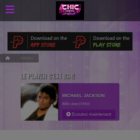
Artistes
LE PLAYER C'EST ICI !!
MICHAEL JACKSON
Billie Jean (1983)
Ecoutez maintenant