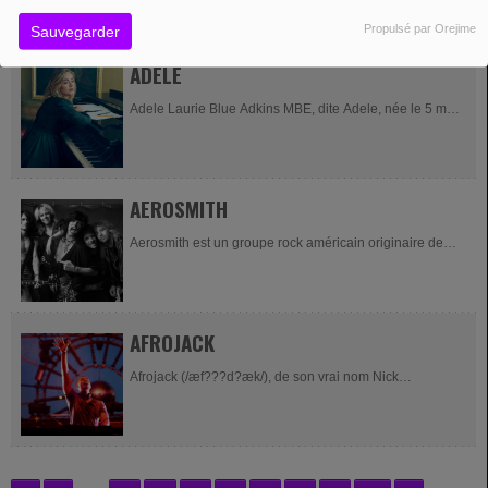
en 1973 par les frères écossais Angus et...
Propulsé par Orejime
Sauvegarder
ADELE
Adele Laurie Blue Adkins MBE, dite Adele, née le 5 mai
1988 dans le quartier londonien de Tottenham , est une
auteur-compositeur-interprète anglaise. En 2008, elle...
AEROSMITH
Aerosmith est un groupe rock américain originaire de
Boston dans le Massachusetts. Formé en 1970, ses
membres sont parfois appelés « Les Bad Boys...
AFROJACK
Afrojack (/æf???d?æk/), de son vrai nom Nick
Leonardus van de Wall, né le 9 septembre 1987 à
Spijkenisse (Hollande-du-Sud), est un disc jockey et...