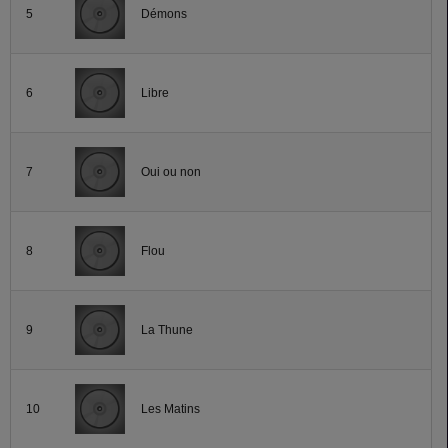
5
Démons
6
Libre
7
Oui ou non
8
Flou
9
La Thune
10
Les Matins