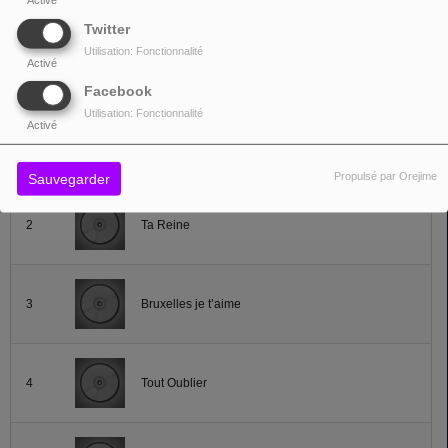
Lire la suite
Twitter
Utilisation: Fonctionnalité
Activé
TOP TITRES
Facebook
Utilisation: Fonctionnalité
Activé
1
Balance ton quoi
Propulsé par Orejime
Sauvegarder
2
Ta Reine
3
Bruxelles je t’aime
4
Tout Oublier