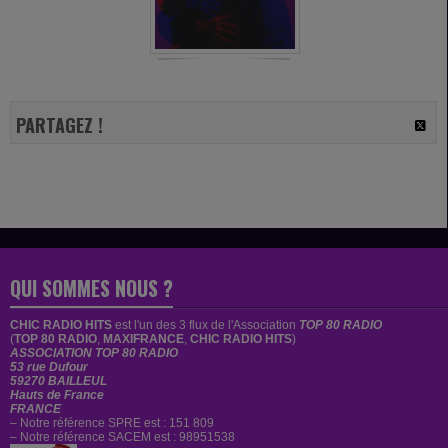
PARTAGEZ !
QUI SOMMES NOUS ?
CHIC RADIO HITS
est
l'un des 3 flux de l'Association
TOP 80 RADIO
(
TOP 80 RADIO
,
MAXIFRANCE
,
CHIC RADIO HITS
)
ASSOCIATION TOP 80 RADIO
53 rue Dufour
59270 BAILLEUL
Hauts de France
FRANCE
– Notre référence SPRE est : 151 809
– Notre référence SACEM est : 98951538