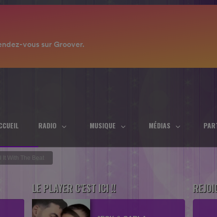
CCUEIL
RADIO
MUSIQUE
MÉDIAS
PAR
ll It With The Beat
LE PLAYER C'EST ICI !!
REJOI