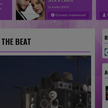
JECK & CARLA
ery
La recette (2025)
share
 the
Ecoutez maintenant
S
R
H THE BEAT
A