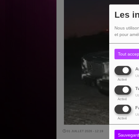
Les i
Nous utiliso
et pour amél
Tout accep
A
Ut
Activé
T
Ut
Activé
F
Ut
Activé
01 JUILLET 2026 - 12:19
Sauvegard