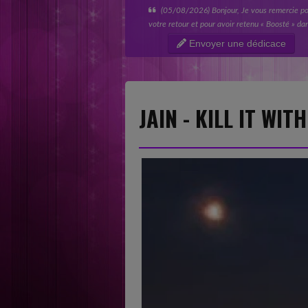
(05/08/2026) Bonjour Jacky, Thank you v
much for your support and for your promise to 
“A Better Place.” I really appreciate you taking
Envoyer une dédicace
time to listen to my music...
JAIN - KILL IT WIT