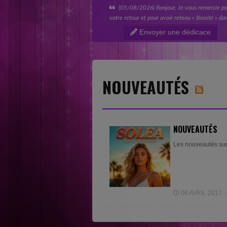
(05/08/2026) Bonjour, Je vous remercie p
votre retour et pour avoir retenu « Boosté » da
votre catégorie « Nouvelles sensations ». Tout
Envoyer une dédicace
l’équipe de SINGL Records est ravie...
NOUVEAUTÉS
NOUVEAUTÉS
Les nouveautés sur 
06 AVRIL 2017 - 