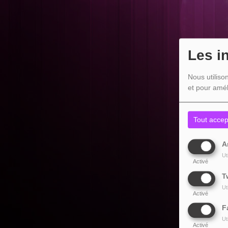
Les i
Nous utiliso
et pour amél
Tout accep
A
Ut
Activé
T
Ut
Activé
F
Ut
Activé