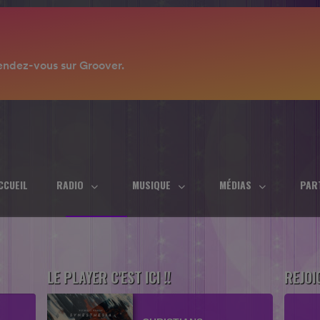
CCUEIL
RADIO
MUSIQUE
MÉDIAS
PAR
LE PLAYER C'EST ICI !!
REJOI