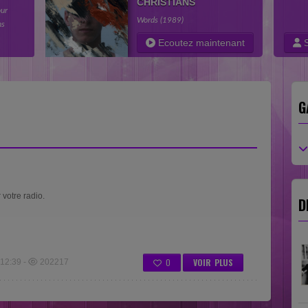
CHRISTIANS
our
Words (1989)
ns
e
Ecoutez maintenant
S
G
votre radio.
D
0
VOIR PLUS
12:39 -
202217