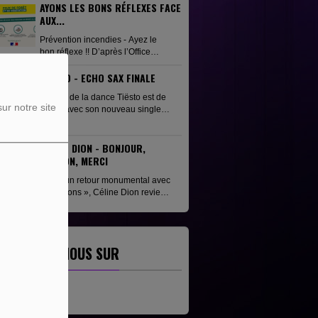
accompagner cette sortie,
AYONS LES BONS RÉFLEXES FACE
l'artiste...
AUX...
Prévention incendies - Ayez le
bon réflexe !! D’après l’Office
national des forêts (ONF), on
TIËSTO - ECHO SAX FINALE
distingue les causes suivantes :
causes accidentelles,...
L'icône de la dance Tiësto est de
ur notre site
retour avec son nouveau single
Echo Sax Finale, une
collaboration événement avec
Caleb Arredondo. Ce titre vient
CÉLINE DION - BONJOUR,
clôturer en...
PARDON, MERCI
Après un retour monumental avec
« Dansons », Céline Dion revient
avec un nouvel extrait, « Bonjour,
Pardon, Merci », disponible depuis
le 3 juillet....
ETROUVEZ-NOUS SUR