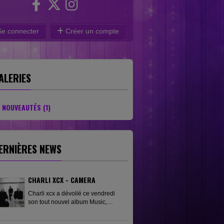
e connecter
Créer un compte
ALERIES
NOUVEAUTÉS (1)
ERNIÈRES NEWS
CHARLI XCX - CAMERA
Charli xcx a dévoilé ce vendredi
son tout nouvel album Music,
Fashion, Film, porté par le single
phare « Camera ». Pour