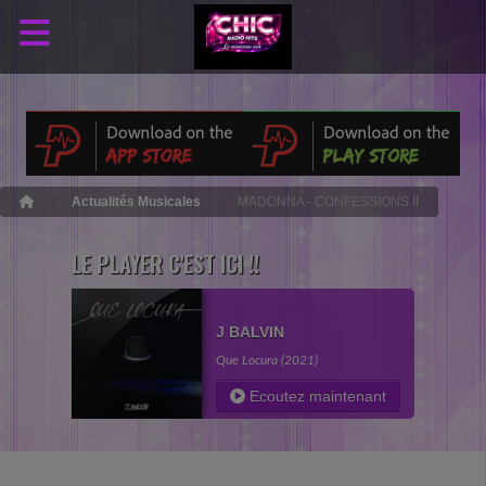
Actualités Musicales
MADONNA - CONFESSIONS II
LE PLAYER C'EST ICI !!
J BALVIN
Que Locura (2021)
Ecoutez maintenant