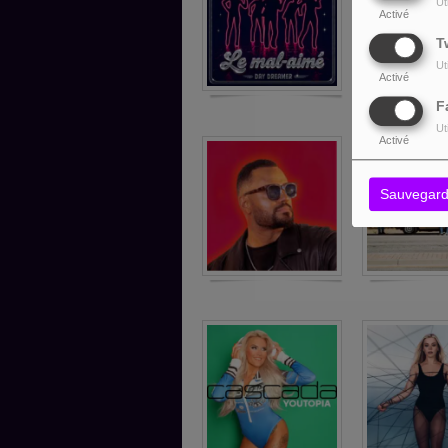
Ut
Activé
T
Ut
Activé
F
Ut
Activé
Sauvegard