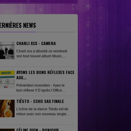
ERNIÈRES NEWS
CHARLI XCX - CAMERA
Charli xcx a dévoilé ce vendredi
son tout nouvel album Music,
Fashion, Film, porté par le single
phare « Camera ». Pour
accompagner cette sortie,
AYONS LES BONS RÉFLEXES FACE
l'artiste...
AUX...
Prévention incendies - Ayez le
bon réflexe !! D’après l’Office
national des forêts (ONF), on
TIËSTO - ECHO SAX FINALE
distingue les causes suivantes :
causes accidentelles,...
L'icône de la dance Tiësto est de
retour avec son nouveau single
Echo Sax Finale, une
collaboration événement avec
Caleb Arredondo. Ce titre vient
CÉLINE DION - BONJOUR,