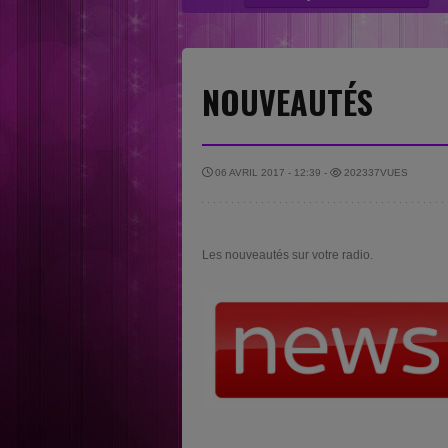
“Nouvelles sensations” category....
ravis que « The Way You Shine »...
NOUVEAUTÉS
06 AVRIL 2017 - 12:39 -
202337VUES
Les nouveautés sur votre radio.