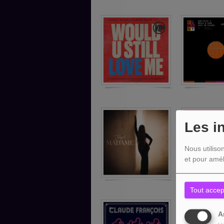
Les i
Nous utiliso
et pour amél
Tout accep
A