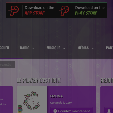
CCUEIL
RADIO
MUSIQUE
MÉDIAS
PAR
veautés
LE PLAYER C'EST ICI !!
REJOI
OZUNA
am,
ur
Caramelo (2020)
d for
fuser
in your
mes
Ecoutez maintenant
S