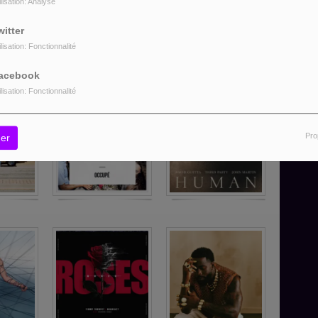
ilisation: Analyse
witter
ilisation: Fonctionnalité
acebook
ilisation: Fonctionnalité
Pro
er