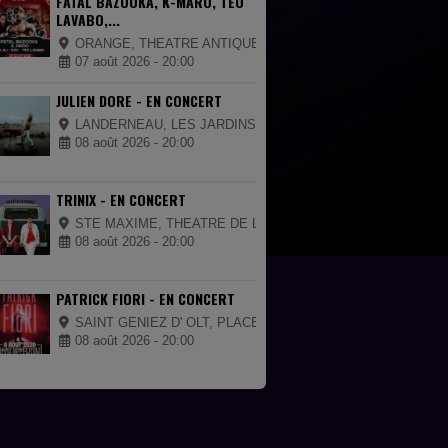
FATAL BAZOOKA, K-MARO, TEO
LAVABO,...
ORANGE, THEATRE ANTIQUE
07 août 2026 - 20:00
JULIEN DORE - EN CONCERT
LANDERNEAU, LES JARDINS DE LA PALUD
08 août 2026 - 20:00
TRINIX - EN CONCERT
STE MAXIME, THEATRE DE LA MER
08 août 2026 - 20:00
PATRICK FIORI - EN CONCERT
SAINT GENIEZ D' OLT, PLACE DE LA MAIRIE
08 août 2026 - 20:00