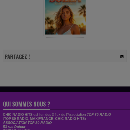
PARTAGEZ !
QUI SOMMES NOUS ?
CHIC RADIO HITS
est
l'un des 3 flux de l'Association
TOP 80 RADIO
(
TOP 80 RADIO
,
MAXIFRANCE
,
CHIC RADIO HITS
)
ASSOCIATION TOP 80 RADIO
53 rue Dufour