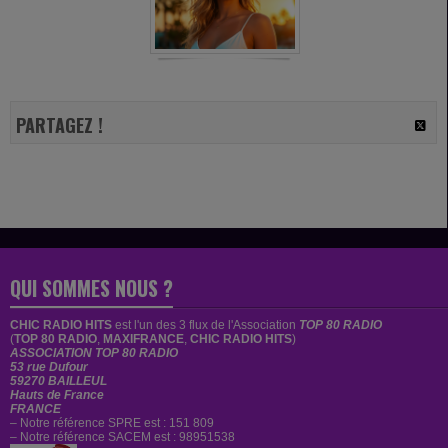
PARTAGEZ !
QUI SOMMES NOUS ?
CHIC RADIO HITS
est
l'un des 3 flux de l'Association
TOP 80 RADIO
(
TOP 80 RADIO
,
MAXIFRANCE
,
CHIC RADIO HITS
)
ASSOCIATION TOP 80 RADIO
53 rue Dufour
59270 BAILLEUL
Hauts de France
FRANCE
– Notre référence SPRE est : 151 809
– Notre référence SACEM est : 98951538