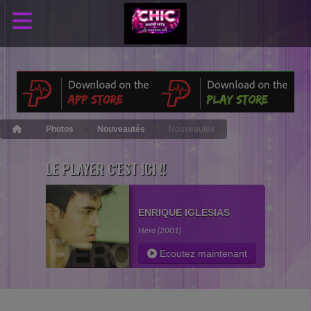
Photos
Nouveautés
Nouveautés
LE PLAYER C'EST ICI !!
ENRIQUE IGLESIAS
Hero (2001)
Ecoutez maintenant