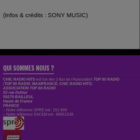
(Infos & crédits : SONY MUSIC)
QUI SOMMES NOUS ?
CHIC RADIO HITS
est
l'un des 3 flux de l'Association
TOP 80 RADIO
(
TOP 80 RADIO
,
MAXIFRANCE
,
CHIC RADIO HITS
)
ASSOCIATION TOP 80 RADIO
53 rue Dufour
59270 BAILLEUL
Hauts de France
FRANCE
– Notre référence SPRE est : 151 809
– Notre référence SACEM est : 98951538