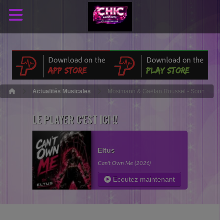
Actualités Musicales
Mosimann & Gaëtan Roussel - Soon
LE PLAYER C'EST ICI !!
Eltus
Can't Own Me (2026)
Ecoutez maintenant