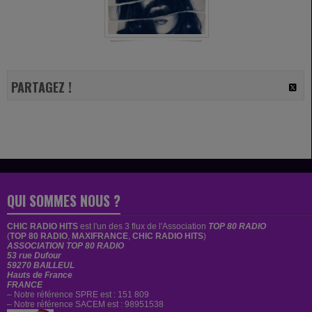
PARTAGEZ !
QUI SOMMES NOUS ?
CHIC RADIO HITS
est
l'un des 3 flux de l'Association
TOP 80 RADIO
(
TOP 80 RADIO
,
MAXIFRANCE
,
CHIC RADIO HITS
)
ASSOCIATION TOP 80 RADIO
53 rue Dufour
59270 BAILLEUL
Hauts de France
FRANCE
– Notre référence SPRE est : 151 809
– Notre référence SACEM est : 98951538