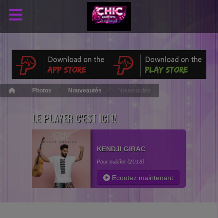
Photos
Nouveautés
Nouveautés
LE PLAYER C'EST ICI !!
KENDJI GIRAC
Pour oublier (2018)
Ecoutez maintenant