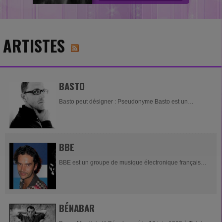
ARTISTES
BASTO
Basto peut désigner : Pseudonyme Basto est un
pseudonyme notamment porté par : Basto (1975-), un DJ
et producteur belge de...
BBE
BBE est un groupe de musique électronique français
des années 1990 et 2000. Ses productions relèvent de
la trance et hard trance. Il est principalement...
BÉNABAR