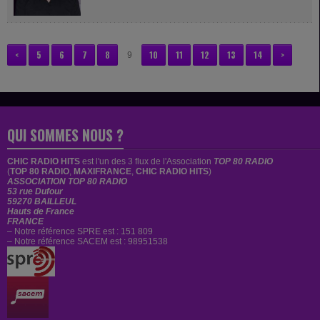
lancé sa carrière au sein du projet Black...
<
5
6
7
8
10
11
12
13
14
>
9
QUI SOMMES NOUS ?
CHIC RADIO HITS
est
l'un des 3 flux de l'Association
TOP 80 RADIO
(
TOP 80 RADIO
,
MAXIFRANCE
,
CHIC RADIO HITS
)
ASSOCIATION TOP 80 RADIO
53 rue Dufour
59270 BAILLEUL
Hauts de France
FRANCE
– Notre référence SPRE est : 151 809
– Notre référence SACEM est : 98951538