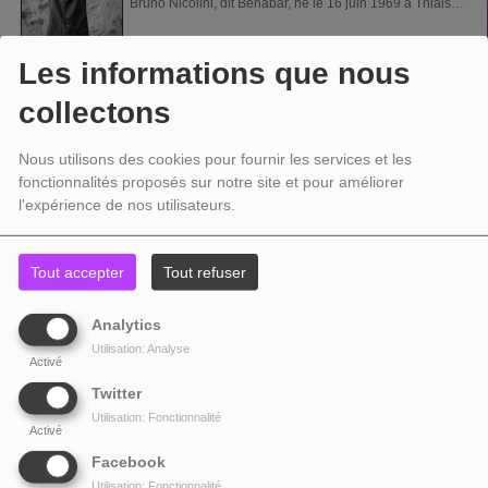
Bruno Nicolini, dit Bénabar, né le 16 juin 1969 à Thiais
(Val-de-Marne), est un auteur-compositeur-interprète et
acteur...
Les informations que nous
BERLIN
collectons
Berlin est un groupe de new wave américain. Né en
Nous utilisons des cookies pour fournir les services et les
Californie en 1979, le groupe a connu son premier
fonctionnalités proposés sur notre site et pour améliorer
succès avec le single « Sex (I'm A…) »...
l'expérience de nos utilisateurs.
BEYONCÉ
Beyoncé (en anglais bi?j?nse?), née Beyoncé Giselle
Tout accepter
Tout refuser
Knowles, le 4 septembre 1981 à Houston au Texas, est
une auteur-compositrice-interprète et...
Analytics
Utilisation: Analyse
BIBIE
Activé
Twitter
Béatrice Adjorkor Anyankor, dite Bibie, ou Bibi, née le 9
Utilisation: Fonctionnalité
janvier 1957 à Accra au Ghana (alors Côte-de-l'Or), est
Activé
une chanteuse...
Facebook
Utilisation: Fonctionnalité