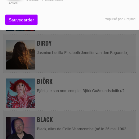
BIGFLO & OLI
Activé
Bigflo et Oli est un groupe français de rap, originaire de
Propulsé par Orejime
Sauvegarder
Toulouse. Le duo est composé des frères Florian
« Bigflo » et Olivio...
BIRDY
Jasmine Lucilla Elizabeth Jennifer van den Bogaerde,
connue sous son nom de scène Birdy, née le 15 mai
1996 à Lymington (Angleterre), est une...
BJÖRK
Björk, de son nom complet Björk Guðmundsdóttir (/?
pjœr?k ?kv?ðm?nts?to?ht?r/ ), est une musicienne,
chanteuse,...
BLACK
Black, alias de Colin Vearncombe (né le 26 mai 1962 à
Liverpool en Angleterre) est un chanteur anglais. Il a