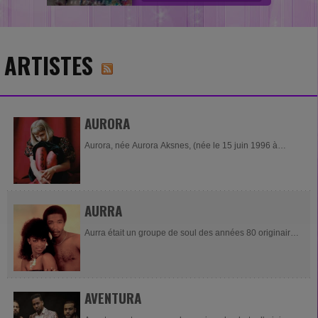
ARTISTES
AURORA
Aurora, née Aurora Aksnes, (née le 15 juin 1996 à
Stavanger), est une auteure, compositrice et interprète
norvégienne. Après avoir sorti...
AURRA
Aurra était un groupe de soul des années 80 originaire
de Dayton dans l'Ohio, qui était composé à l'apogée de
sa carrière...
AVENTURA