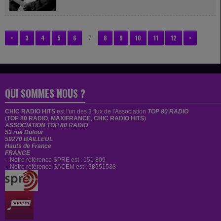
enfantins...
<
3
4
5
6
8
9
10
11
12
>
7
QUI SOMMES NOUS ?
CHIC RADIO HITS
est
l'un des 3 flux de l'Association
TOP 80 RADIO
(
TOP 80 RADIO
,
MAXIFRANCE
,
CHIC RADIO HITS
)
ASSOCIATION TOP 80 RADIO
53 rue Dufour
59270 BAILLEUL
Hauts de France
FRANCE
– Notre référence SPRE est : 151 809
– Notre référence SACEM est : 98951538