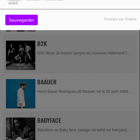
B.O.B
Activé
B.o.B, de son vrai nom Bobby Ray Simmons, Jr. né le 15
Propulsé par Orejime
Sauvegarder
novembre 1988 à Winston-Salem, en Caroline du Nord,
est un rappeur, auteur-compositeur-interprète, et...
B2K
B2K (Boys 2k traduit "garçon du nouveau millénaire") est
un boys band de rnb originaire de Los Angeles formé
par quatre jeunes chanteurs américains...
BAAUER
Harry Bauer Rodrigues dit Baauer, né le 30 avril 1989 à
Philadelphie est un musicien et producteur de musique
électronique (Trap et Bass Music)...
BABYFACE
Babyface ou Baby face, (visage de bébé en français),
peut faire référence à : un type de visage aux traits