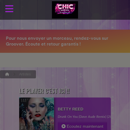
Artistes
LE PLAYER C'EST ICI !!
BETTY REED
Drunk On You (Dave Aude Remix) (2020)
Ecoutez maintenant