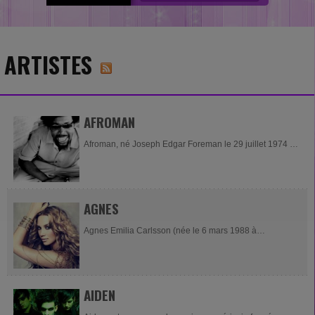
ARTISTES
AFROMAN
Afroman, né Joseph Edgar Foreman le 29 juillet 1974 à
Palmdale en Californie, est un rappeur américain. Il est
mieux connu pour son single à...
AGNES
Agnes Emilia Carlsson (née le 6 mars 1988 à
Vänersborg, en Suède), plus couramment désignée
sous le nom d'Agnes, est une chanteuse de pop...
AIDEN