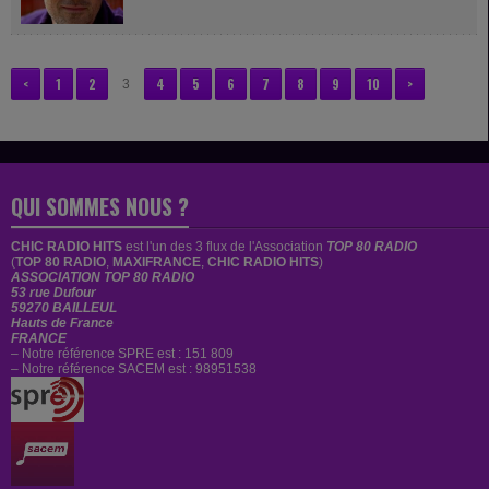
français. Biographie Guillaume...
<
1
2
4
5
6
7
8
9
10
>
3
QUI SOMMES NOUS ?
CHIC RADIO HITS
est
l'un des 3 flux de l'Association
TOP 80 RADIO
(
TOP 80 RADIO
,
MAXIFRANCE
,
CHIC RADIO HITS
)
ASSOCIATION TOP 80 RADIO
53 rue Dufour
59270 BAILLEUL
Hauts de France
FRANCE
– Notre référence SPRE est : 151 809
– Notre référence SACEM est : 98951538