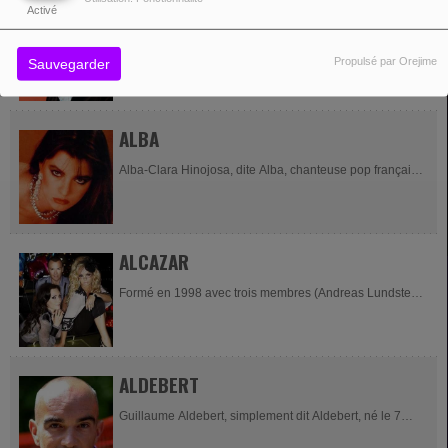
ALAIN CHAMFORT
Activé
Alain Chamfort, de son vrai nom Alain Le Govic, est un
Propulsé par Orejime
Sauvegarder
musicien, chanteur et compositeur français né le 2 mars
1949, dans le 11e arrondissement de Paris. Il...
ALBA
Alba-Clara Hinojosa, dite Alba, chanteuse pop française.
Source
ALCAZAR
Formé en 1998 avec trois membres (Andreas Lundstedt,
Tess Merkel et Annika Kjærgaard, le groupe sort son
premier single, "Shine On", qui est un joli succès en...
ALDEBERT
Guillaume Aldebert, simplement dit Aldebert, né le 7
juillet 1973 à Paris, est un auteur-compositeur-interprète