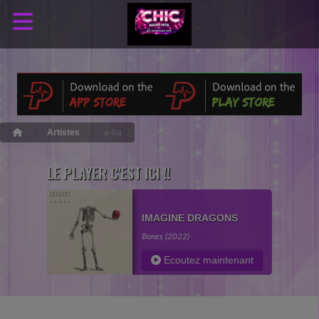
Artistes
a-ha
LE PLAYER C'EST ICI !!
IMAGINE DRAGONS
Bones (2022)
Ecoutez maintenant