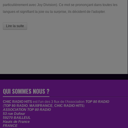
particulièrement avec Joy Division). Ce mot se prononçant dans toutes les
langues et signifiant la joie ou la surprise, ils décident de l'adopter.
Lire la suite
QUI SOMMES NOUS ?
CHIC RADIO HITS
est
l'un des 3 flux de l'Association
TOP 80 RADIO
(
TOP 80 RADIO
,
MAXIFRANCE
,
CHIC RADIO HITS
)
ASSOCIATION TOP 80 RADIO
53 rue Dufour
59270 BAILLEUL
Hauts de France
FRANCE