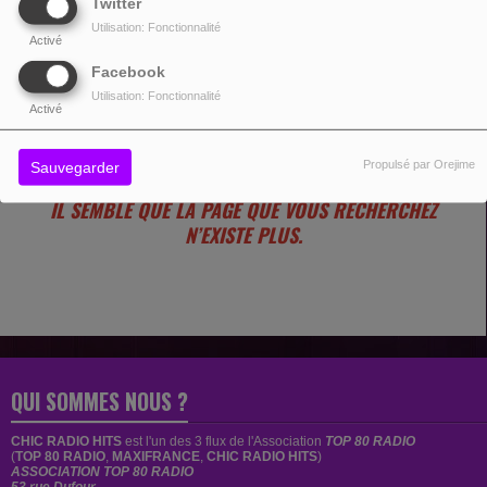
Twitter
Utilisation: Fonctionnalité
Activé
Facebook
Utilisation: Fonctionnalité
OUPS, VOUS AVEZ
Activé
RENCONTRÉ UNE ERREUR.
Propulsé par Orejime
Sauvegarder
IL SEMBLE QUE LA PAGE QUE VOUS RECHERCHEZ
N’EXISTE PLUS.
QUI SOMMES NOUS ?
CHIC RADIO HITS
est
l'un des 3 flux de l'Association
TOP 80 RADIO
(
TOP 80 RADIO
,
MAXIFRANCE
,
CHIC RADIO HITS
)
ASSOCIATION TOP 80 RADIO