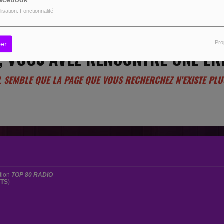
acebook
ilisation: Fonctionnalité
Pro
er
, VOUS AVEZ RENCONTRÉ UNE ER
L SEMBLE QUE LA PAGE QUE VOUS RECHERCHEZ N’EXISTE PLU
ation
TOP 80 RADIO
ITS
)