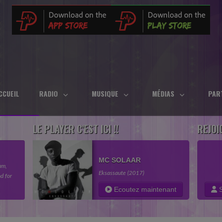
CCUEIL
RADIO
MUSIQUE
MÉDIAS
PAR
LE PLAYER C'EST ICI !!
REJOI
MC SOLAAR
am,
Eksassaute (2017)
d for
in your
Ecoutez maintenant
S