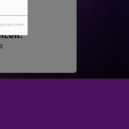
pulsé par Orejime
REUR.
S.