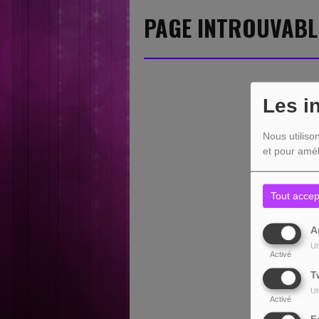
PAGE INTROUVABL
Les i
Nous utiliso
et pour amél
Tout accep
A
Ut
Activé
T
Ut
Activé