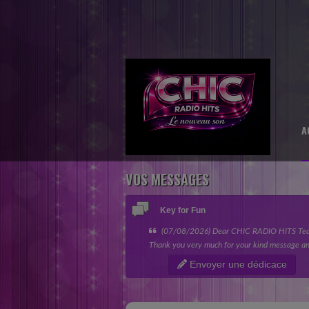
A
VOS MESSAGES
Key for Fun
(07/08/2026) Dear CHIC RADIO HITS Te
Thank you very much for your kind message an
giving my song the opportunity to be featured 
Envoyer une dédicace
“Nouvelles sensations” category....