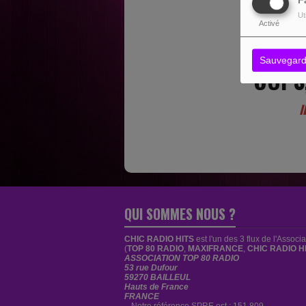
F
Ut
Activé
Sauvegard
OUPS
I
QUI SOMMES NOUS ?
CHIC RADIO HITS
est
l'un des 3 flux de l'Associ
(
TOP 80 RADIO
,
MAXIFRANCE
,
CHIC RADIO H
ASSOCIATION TOP 80 RADIO
53 rue Dufour
59270 BAILLEUL
Hauts de France
FRANCE