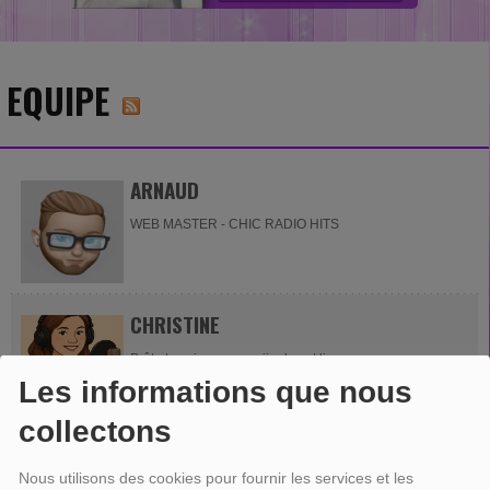
EQUIPE
ARNAUD
WEB MASTER - CHIC RADIO HITS
CHRISTINE
Prête ta voix pour nos jingles et liners
Les informations que nous
collectons
JACKY
Nous utilisons des cookies pour fournir les services et les