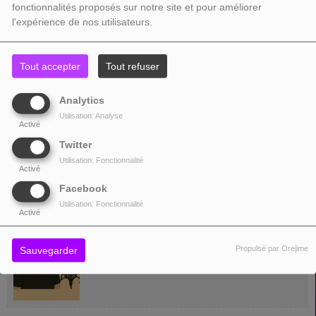
Directeur et programmateur CHIC RADIO HITS
fonctionnalités proposés sur notre site et pour améliorer
l'expérience de nos utilisateurs.
JEREMY
Tout accepter
Tout refuser
Président Association TOP 80 Radio
Analytics
Utilisation: Analyse
Activé
Twitter
MARIAN
Utilisation: Fonctionnalité
Activé
Programmateur CHIC RADIO HITS
Facebook
Utilisation: Fonctionnalité
Activé
MAX
Propulsé par Orejime
Sauvegarder
Prête sa voix masculine pour nos jingles & liners