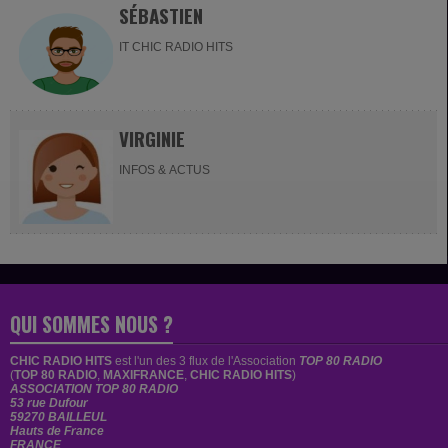
SÉBASTIEN
IT CHIC RADIO HITS
VIRGINIE
INFOS & ACTUS
QUI SOMMES NOUS ?
CHIC RADIO HITS
est
l'un des 3 flux de l'Association
TOP 80 RADIO
(
TOP 80 RADIO
,
MAXIFRANCE
,
CHIC RADIO HITS
)
ASSOCIATION TOP 80 RADIO
53 rue Dufour
59270 BAILLEUL
Hauts de France
FRANCE