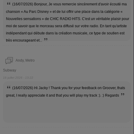
(16/07/2026) Bonjour, Je vous remercie sincèrement d'avoir écouté ma
chanson « Au Parc Disney » et de lui offrir une place dans la catégorie «
Nouvelles sensations » de CHIC RADIO HITS. C'est un véritable plaisir pour
moi de savoir que le morceau sera diffusé sur votre radio. En tant qu'artiste
indépendant qui débute dans la création musicale, ce type de soutien est
très encourageant et...
Andy, Metro
Subway
16 juillet 2026 - 13:22
(16/07/2026) Hi Jacky ! Thank you for your feedback on Groover, thats
great, I really appreciate it and that you will play my track :). :) Regards