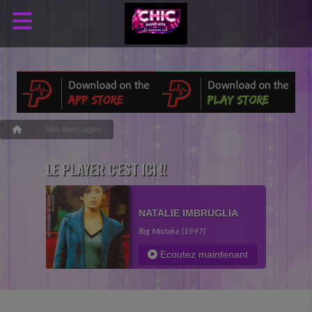
Vos messages
LE PLAYER C'EST ICI !!
NATALIE IMBRUGLIA
Big Mistake (1997)
Ecoutez maintenant