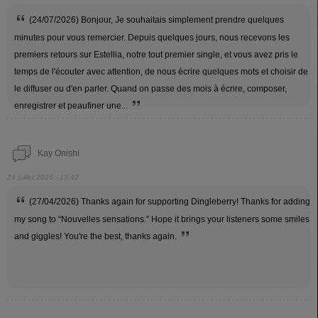
(24/07/2026) Bonjour, Je souhaitais simplement prendre quelques
minutes pour vous remercier. Depuis quelques jours, nous recevons les
premiers retours sur Estellia, notre tout premier single, et vous avez pris le
temps de l'écouter avec attention, de nous écrire quelques mots et choisir de
le diffuser ou d'en parler. Quand on passe des mois à écrire, composer,
enregistrer et peaufiner une...
Kay Onishi
24 juillet 2026 - 13:42
(27/04/2026) Thanks again for supporting Dingleberry! Thanks for adding
my song to “Nouvelles sensations.” Hope it brings your listeners some smiles
and giggles! You're the best, thanks again.