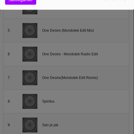
4
One Desire - Mondotek Edit Mix
5
One Desire (Mondotek Edit Mix)
6
One Desire - Mondotek Radio Edit
7
One Desire(Mondotek Edit Remix)
8
Spiritus
9
San je jak