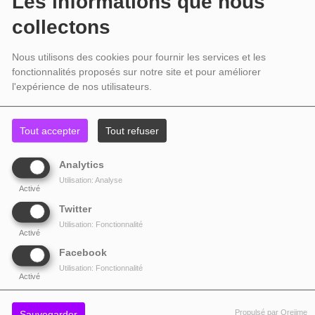
Les informations que nous
collectons
Source
Nous utilisons des cookies pour fournir les services et les
fonctionnalités proposés sur notre site et pour améliorer
l'expérience de nos utilisateurs.
TOP TITRES
Tout accepter
Tout refuser
Analytics
1
One Desire
Utilisation: Analyse
Activé
Twitter
2
Superstar
Utilisation: Fonctionnalité
Activé
Facebook
Utilisation: Fonctionnalité
3
One Desire (Mondotek Remix)
Activé
Propulsé par Orejime
Sauvegarder