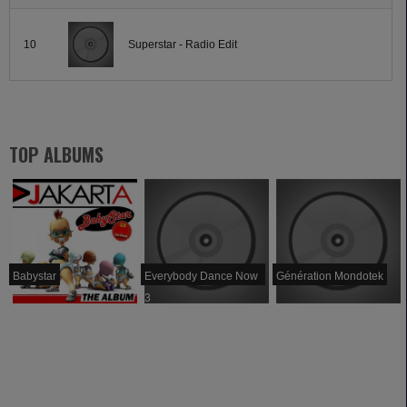
10
Superstar - Radio Edit
TOP ALBUMS
Babystar
Everybody Dance Now
Génération Mondotek
3