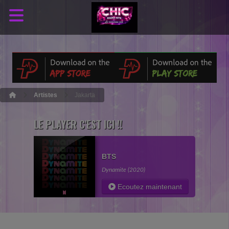
Artistes
Jakarta
LE PLAYER C'EST ICI !!
BTS
Dynamite (2020)
Ecoutez maintenant