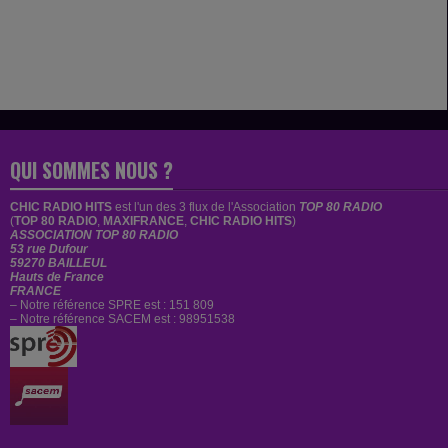
QUI SOMMES NOUS ?
CHIC RADIO HITS
est
l'un des 3 flux de l'Association
TOP 80 RADIO
(
TOP 80 RADIO
,
MAXIFRANCE
,
CHIC RADIO HITS
)
ASSOCIATION TOP 80 RADIO
53 rue Dufour
59270 BAILLEUL
Hauts de France
FRANCE
– Notre référence SPRE est : 151 809
– Notre référence SACEM est : 98951538