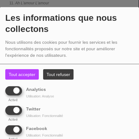
Ah L'amour L'amour
Va au diable
Les informations que nous
You promised me
collectons
Tu es foutu (Chill-Grid)
Nous utilisons des cookies pour fournir les services et les
2004 : La Vie en rose
fonctionnalités proposés sur notre site et pour améliorer
Milord
l'expérience de nos utilisateurs.
La vie en rose
Les Champs Elisées
(dance version) de Joe Dassin
Tout accepter
Tout refuser
Accordeonist
Analytics
Un beau roman
(un belle histoire)
Utilisation: Analyse
Activé
Chanson d'amour
Twitter
Un homme et une femme
Utilisation: Fonctionnalité
Activé
Les feuilles mortes
Facebook
Utilisation: Fonctionnalité
Ne me quitte pas
Activé