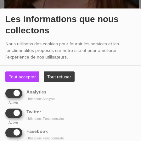
Les informations que nous
collectons
Nous utilisons des cookies pour fournir les services et les
fonctionnalités proposés sur notre site et pour améliorer
l'expérience de nos utilisateurs.
Tout accepter
Tout refuser
Analytics
Utilisation: Analyse
Informations générales
Activé
Genre
folk, seen live, pagan folk, belgian, photographed
Twitter
Utilisation: Fonctionnalité
Activé
Started as a “once off” side project, IlianA has become a small phenomenon in
the Belgian and Dutch medieval and alternative folk scene in only a few
Facebook
months.
Utilisation: Fonctionnalité