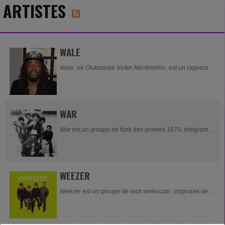
ARTISTES
WALE
Wale, né Olubowale Victor Akintimehin, est un rappeur
issu de Washington D.C..Sa carrière débute en 2006,
avec le titre "Dig Dug (Shake It)", qui commence...
WAR
War est un groupe de funk des années 1970, intégrant
de la soul, du jazz, du blues, du reggae, de la musique
latine et du rock à leur musique. Ils avaient un...
WEEZER
Weezer est un groupe de rock américain, originaire de
Los Angeles, en Californie. Le groupe est actuellement
composé de trois de ses membres fondateurs : le...