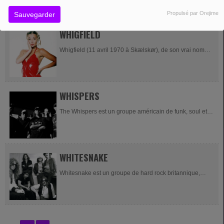
à Bushey (Hertfordshire). George Michael et Andrew
Propulsé par Orejime
Sauvegarder
Ridgeley se...
WHIGFIELD
Whigfield (11 avril 1970 à Skælskør), de son vrai nom
Sannie Carlson, est une chanteuse danoise de dance,
qui s'est notamment fait remarquer en décembre...
WHISPERS
The Whispers est un groupe américain de funk, soul et
disco, originaire de Los Angeles. Membres Membres
actuels Scotty Scott (né Wallace Scott le 23 septembre...
WHITESNAKE
Whitesnake est un groupe de hard rock britannique,
originaire de Middlesbrough, dans le Yorkshire. Le
groupe est formé en 1977 par le chanteur David
Coverdale, ex-Deep...