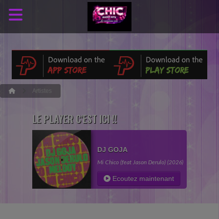
Artistes
LE PLAYER C'EST ICI !!
DJ GOJA
Mi Chico (feat Jason Derulo) (2026)
Ecoutez maintenant