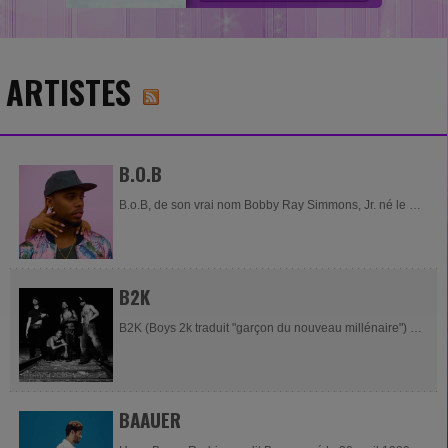
ARTISTES
B.O.B
B.o.B, de son vrai nom Bobby Ray Simmons, Jr. né le 15
novembre 1988 à Winston-Salem, en Caroline du Nord,
est un rappeur, auteur-compositeur-interprète, et...
B2K
B2K (Boys 2k traduit "garçon du nouveau millénaire") est
un boys band de rnb originaire de Los Angeles formé
par quatre jeunes chanteurs américains...
BAAUER