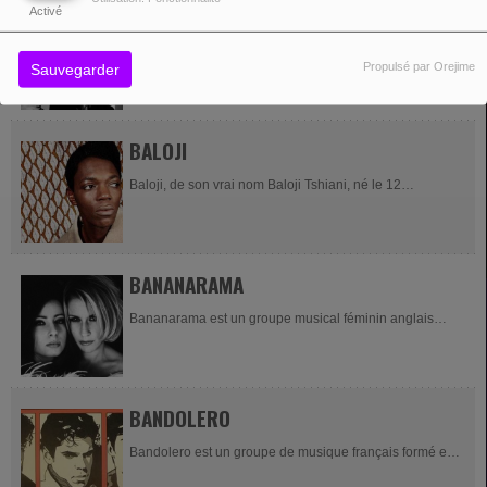
BAKERMAT
Activé
Bakermat, nom de scène de Lodewijk Fluttert, né le 8
Propulsé par Orejime
Sauvegarder
octobre 1991 à Markelo, est un disc jockey et musicien
néerlandais. Ses compositions sont...
BALOJI
Baloji, de son vrai nom Baloji Tshiani, né le 12
septembre 1979 à Lubumbashi au Zaïre (aujourd'hui en
République démocratique du Congo), est un...
BANANARAMA
Bananarama est un groupe musical féminin anglais
formé en 1981 à Londres, qui connut plusieurs succès,
notamment de new wave dans les années...
BANDOLERO
Bandolero est un groupe de musique français formé en
1983 par les frères Perez (Carlos et José) et Gilles