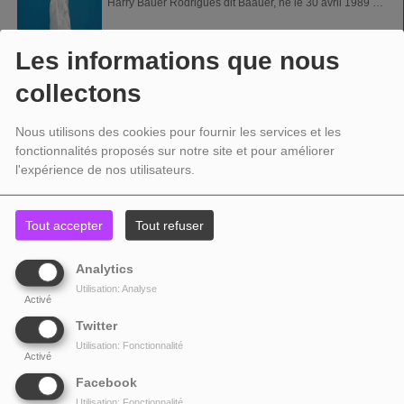
Harry Bauer Rodrigues dit Baauer, né le 30 avril 1989 à
Philadelphie est un musicien et producteur de musique
électronique (Trap et Bass Music)...
Les informations que nous
BABYFACE
collectons
Babyface ou Baby face, (visage de bébé en français),
Nous utilisons des cookies pour fournir les services et les
peut faire référence à : un type de visage aux traits
fonctionnalités proposés sur notre site et pour améliorer
enfantins...
l'expérience de nos utilisateurs.
BACCARA
Baccara était une formation musicale composée de deux
Tout accepter
Tout refuser
chanteuses et danseuses espagnoles, Mayte Mateos
(née à Logroño, le 7 février 1951)...
Analytics
Utilisation: Analyse
BACHMAN-TURNER OVERDRIVE
Activé
Twitter
Bachman-Turner Overdrive, abrégé BTO, est un groupe
Utilisation: Fonctionnalité
canadien de rock, originaire de Winnipeg, au Manitoba.
Activé
Il se forme en 1973, mais il a comme précurseur le...
Facebook
Utilisation: Fonctionnalité