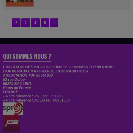
Boulzak dont le manager est Alexis...
2
3
4
5
>
1
QUI SOMMES NOUS ?
CHIC RADIO HITS
est
l'un des 3 flux de l'Association
TOP 80 RADIO
(
TOP 80 RADIO
,
MAXIFRANCE
,
CHIC RADIO HITS
)
ASSOCIATION TOP 80 RADIO
53 rue Dufour
59270 BAILLEUL
Hauts de France
FRANCE
– Notre référence SPRE est : 151 809
– Notre référence SACEM est : 98951538