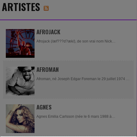
ARTISTES
AFROJACK
Afrojack (/æf???d?æk/), de son vrai nom Nick
Leonardus van de Wall, né le 9 septembre 1987 à
Spijkenisse (Hollande-du-Sud), est un disc jockey et...
AFROMAN
Afroman, né Joseph Edgar Foreman le 29 juillet 1974 à
Palmdale en Californie, est un rappeur américain. Il est
mieux connu pour son single à...
AGNES
Agnes Emilia Carlsson (née le 6 mars 1988 à
Vänersborg, en Suède), plus couramment désignée
sous le nom d'Agnes, est une chanteuse de pop...