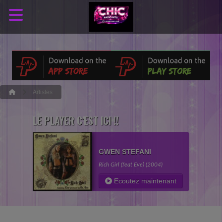
Artistes
LE PLAYER C'EST ICI !!
GWEN STEFANI
Rich Girl (feat Eve) (2004)
Ecoutez maintenant