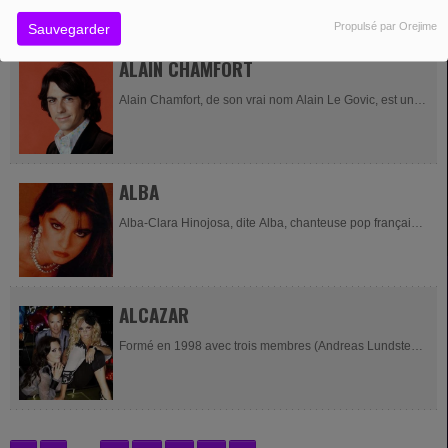
Niños de...
Propulsé par Orejime
Sauvegarder
ALAIN CHAMFORT
Alain Chamfort, de son vrai nom Alain Le Govic, est un
musicien, chanteur et compositeur français né le 2 mars
1949, dans le 11e arrondissement de Paris. Il...
ALBA
Alba-Clara Hinojosa, dite Alba, chanteuse pop française.
Source
ALCAZAR
Formé en 1998 avec trois membres (Andreas Lundstedt,
Tess Merkel et Annika Kjærgaard, le groupe sort son
premier single, "Shine On", qui est un joli succès en...