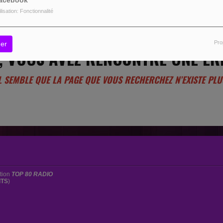
acebook
ilisation: Fonctionnalité
Pro
er
, VOUS AVEZ RENCONTRÉ UNE ER
L SEMBLE QUE LA PAGE QUE VOUS RECHERCHEZ N’EXISTE PLU
ation
TOP 80 RADIO
ITS
)