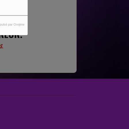
pulsé par Orejime
REUR.
S.