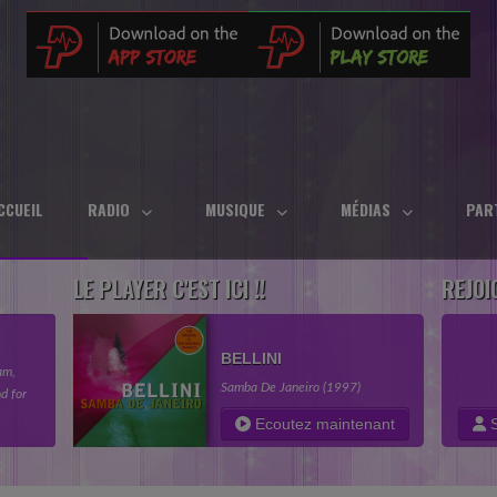
CCUEIL
RADIO
MUSIQUE
MÉDIAS
PAR
LE PLAYER C'EST ICI !!
REJOI
BELLINI
am,
Samba De Janeiro (1997)
d for
in your
Ecoutez maintenant
S