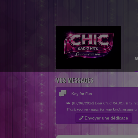
A
VOS MESSAGES
Key for Fun
(07/08/2026) Dear CHIC RADIO HITS Te
Thank you very much for your kind message an
giving my song the opportunity to be featured 
Envoyer une dédicace
“Nouvelles sensations” category....