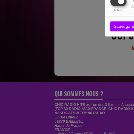
F
Ut
Activé
Sauvegard
OUPS
I
QUI SOMMES NOUS ?
CHIC RADIO HITS
est
l'un des 3 flux de l'Associ
(
TOP 80 RADIO
,
MAXIFRANCE
,
CHIC RADIO H
ASSOCIATION TOP 80 RADIO
53 rue Dufour
59270 BAILLEUL
Hauts de France
FRANCE