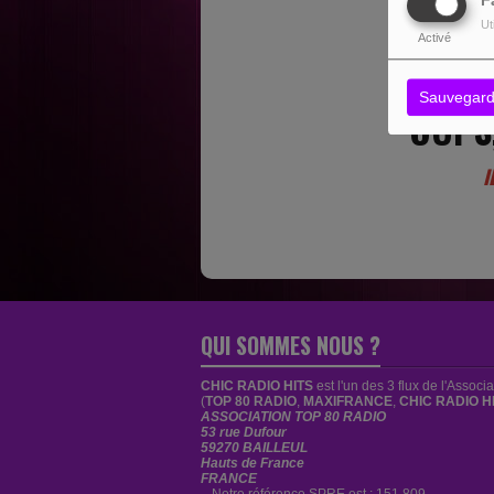
F
Ut
Activé
Sauvegard
OUPS
I
QUI SOMMES NOUS ?
CHIC RADIO HITS
est
l'un des 3 flux de l'Associ
(
TOP 80 RADIO
,
MAXIFRANCE
,
CHIC RADIO H
ASSOCIATION TOP 80 RADIO
53 rue Dufour
59270 BAILLEUL
Hauts de France
FRANCE