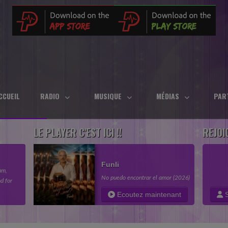
CCUEIL
RADIO
MUSIQUE
MÉDIAS
PAR
LE PLAYER C'EST ICI !!
REJOI
Funli
am,
No puedo encontrar el amor (2026)
d for
in your
Ecoutez maintenant
S