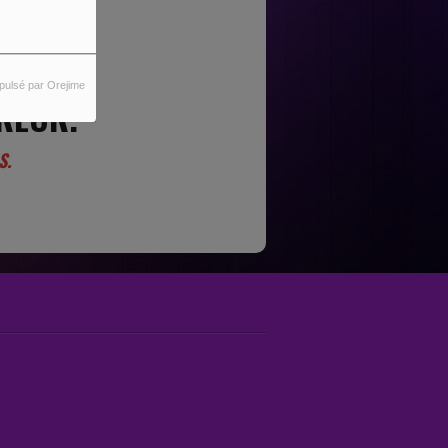
pulsé par Orejime
REUR.
S.