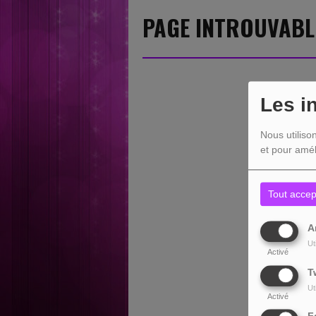
PAGE INTROUVABL
Les i
Nous utiliso
et pour amél
Tout accep
A
Ut
Activé
T
Ut
Activé