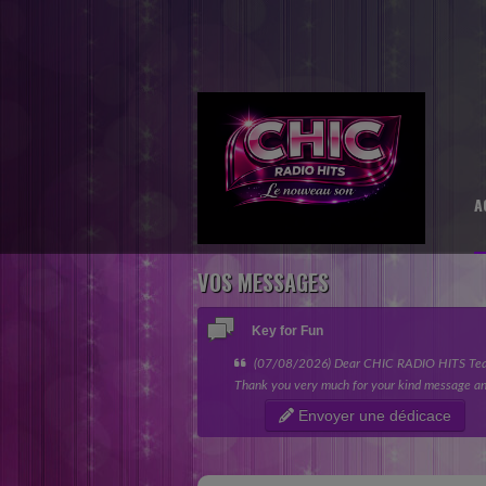
A
VOS MESSAGES
Key for Fun
(07/08/2026) Dear CHIC RADIO HITS Te
Thank you very much for your kind message an
giving my song the opportunity to be featured 
Envoyer une dédicace
“Nouvelles sensations” category....