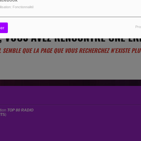
acebook
ilisation: Fonctionnalité
Pro
er
, VOUS AVEZ RENCONTRÉ UNE ER
L SEMBLE QUE LA PAGE QUE VOUS RECHERCHEZ N’EXISTE PLU
ation
TOP 80 RADIO
ITS
)